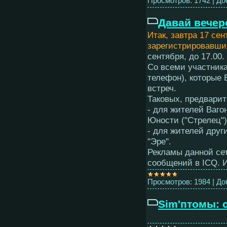
Просмотров:
1742
|
До
Давай вечер
Итак, завтра 17 се
зарегистрировавших
сентября, до 17.00.
Со всеми участник
телефон), которые 
встреч.
Таковых, предварит
- для жителей Вагон
Юности ("Стрелец")
- для жителей други
"Эре".
Рекламы данной сет
сообщений в ICQ. И
Просмотров:
1984
|
До
Sim'птомы: с