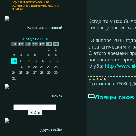
Клуб интеллектуальных,
ролевых и стратегических игр
"НИКА"
Когда-то у нас был
Теперь у нас есть к
Календарь новостей
«
Август 2026
»
13 января 2010 год
Пн
Вт
Ср
Чт
Пт
Сб
Вс
стратегическим игра
1
2
С этого времени пр
3
4
5
6
7
8
9
направление город
10
11
12
13
14
15
16
клуба:
http://www.ni
17
18
19
20
21
22
23
24
25
26
27
28
29
30
31
Просмотров:
75636
|
Д
Ловцы снов
Поиск
Друзья сайта