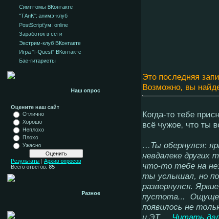
Симптомы ВКонтакте
"ТАнК": анимэ-клуб
PostScript'ум: online
Заработок в сети
Экстрим-клуб ВКонтакте
Игра "I-Quest" ВКонтакте
Бас-гитаристы
Это последняя запис
Возможно, вы найде
Наш опрос
Оцените наш сайт
Когда-то тебе прис
Отлично
Хорошо
всё чужое, что ты 
Неплохо
Плохо
…Ты обернулся: яр
Ужасно
невдалеке других т
Результаты
|
Архив опросов
что-то тебе на не
Всего ответов:
85
ты услышал, но по
развернулся. Ярки
Разное
пустота... Ощущен
появилось не толь
и ЭТ
...
Читать да