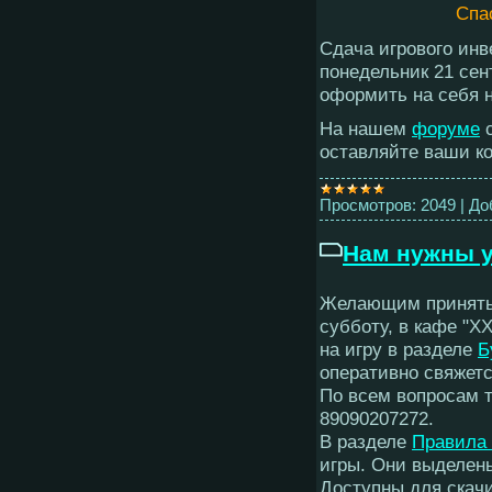
Спа
Сдача игрового инве
понедельник 21 сен
оформить на себя н
На нашем
форуме
с
оставляйте ваши к
Просмотров:
2049
|
До
Нам нужны у
Желающим принять 
субботу, в кафе "XX
на игру в разделе
Б
оперативно свяжетс
По всем вопросам 
89090207272.
В разделе
Правила
игры. Они выделе
Доступны для скач